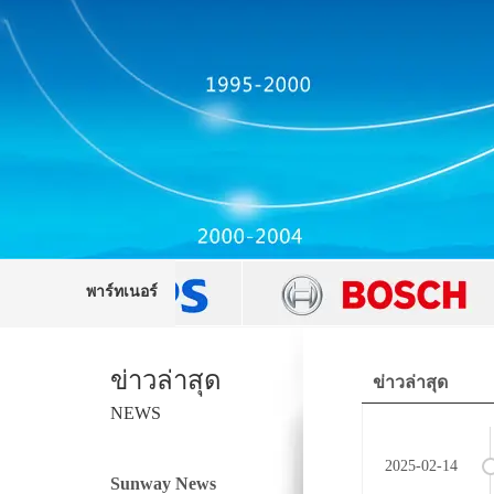
พาร์ทเนอร์
ข่าวล่าสุด
ข่าวล่าสุด
NEWS
2025-02-14
Sunway News