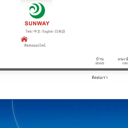
ไทย
/
中文
/
English
/
日本語
ติดต่อออนไลน์
บ้าน
แนะนำ
ติดต่อเรา