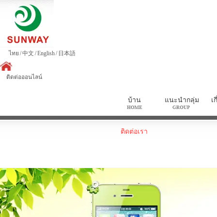
ไทย
/
中文
/
English
/
日本語
ติดต่อออนไลน์
บ้าน
แนะนำกลุ่ม
เก
ติดต่อเรา