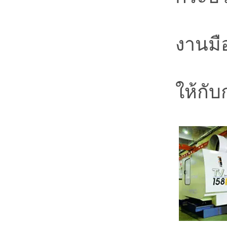
งานมื
ให้กับ