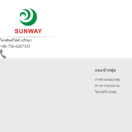
โทรศัพท์ให้คำปรึกษา
+86-756-6267333
แนะนำกลุ่ม
ภาพรวมของกลุ่ม
สารจากประธาน
โครงสร้างกลุ่ม