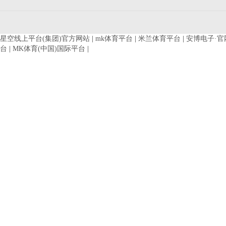
星空线上平台(集团)官方网站
|
mk体育平台
|
米兰体育平台
|
安博电子·官
台
|
MK体育(中国)国际平台
|