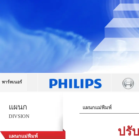
พาร์ทเนอร์
แผนก
แผนกแม่พิมพ์
DIVSION
ปรั
แผนกแม่พิมพ์