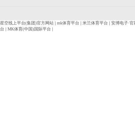
星空线上平台(集团)官方网站
|
mk体育平台
|
米兰体育平台
|
安博电子·官
台
|
MK体育(中国)国际平台
|