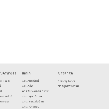
บบครบวงจร
แผนก
ข่าวล่าสุด
บ R & D
แผนกแม่พิมพ์
Sunway News
์
แผนกฉีด
ข่าวอุตสาหกรรม
ูป
ภาควิชาเทคนิคการชุบ
ผลสเปรย์
แผนกสุขาภิบาล
ลผลของ
แผนกตกแต่งบ้าน
แผนกประกอบ