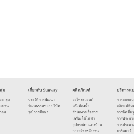
ุ่ม
เกี่ยวกับ Sunway
ผลิตภัณฑ์
บริการแ
งกลุ่ม
ประวัติการพัฒนา
อะไหล่รถยนต์
การออกแบ
ระธาน
วัฒนธรรมของ บริษัท
ครัวห้องน้ำ
ผลิตแม่พิมพ
ลุ่ม
วุฒิการศึกษา
สำนักงานสื่อสาร
การฉีดขึ้นร
เครื่องใช้ไฟฟ้า
การประมวล
อุปกรณ์ตกแต่งบ้าน
การประมว
การสร้างพลังงาน
ฮาร์ดแวร์