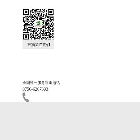
全国统一服务咨询电话
0756-6267333