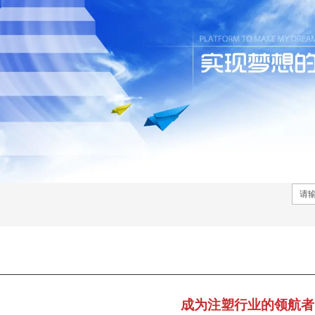
成为注塑行业的领航者