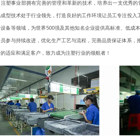
塑事业部拥有完善的管理和革新的技术，培养出一支优秀的管
品成型技术处于行业领先，打造良好的工作环境让员工专注投入工
公设备等领域，为世界500强及其他知名企业提供高标准、低成本
全员参与持续改进，优化生产工艺与流程，完善品质保证体系，推
断的适应和满足客户，致力成为注塑行业的领航者！