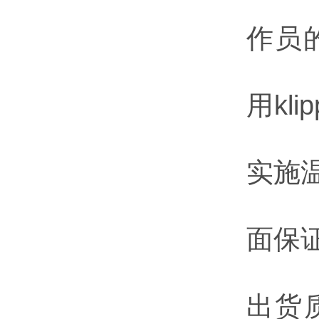
作员
用kl
实施
面保
出货