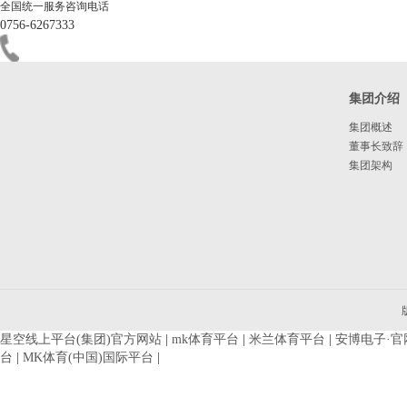
全国统一服务咨询电话
0756-6267333
集团介绍
集团概述
董事长致辞
集团架构
星空线上平台(集团)官方网站
|
mk体育平台
|
米兰体育平台
|
安博电子·官
台
|
MK体育(中国)国际平台
|