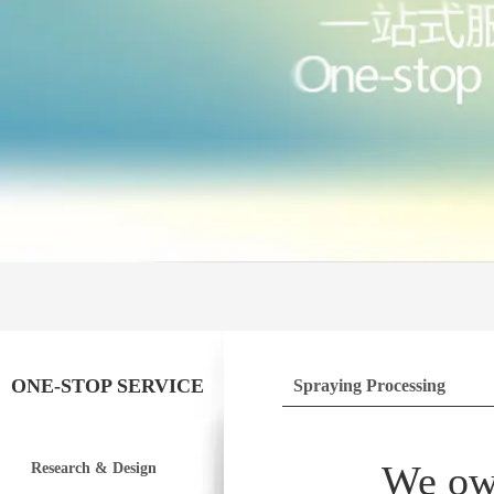
ONE-STOP SERVICE
Spraying Processing
We own
Research & Design