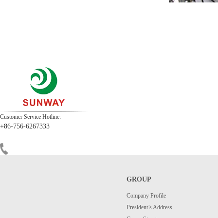
Customer Service Hotline:
+86-756-6267333
GROUP
Company Profile
President’s Address